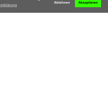
Ablehnen
Akzeptieren
zerklärung
Jahr
2013 + 2016
Ort
Köln
Kunde
Interstuhl
Agentur
ID AID
Technik
Folientechniken, Digitaldruck,
Schreinerarbeiten, Lackierungen, gefräste
Buchstaben